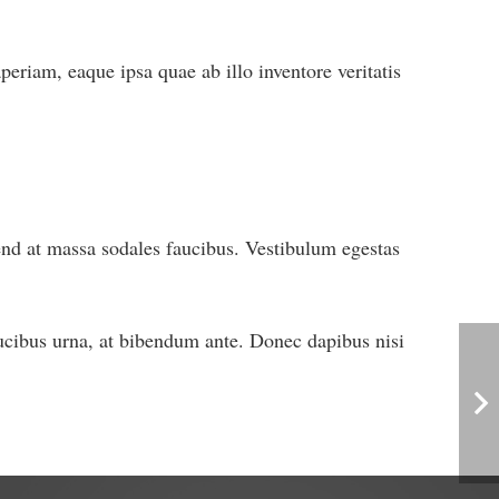
eriam, eaque ipsa quae ab illo inventore veritatis
fend at massa sodales faucibus. Vestibulum egestas
aucibus urna, at bibendum ante. Donec dapibus nisi