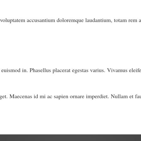
it voluptatem accusantium doloremque laudantium, totam rem ap
r euismod in. Phasellus placerat egestas varius. Vivamus elei
 eget. Maecenas id mi ac sapien ornare imperdiet. Nullam et f