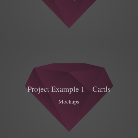
Project Example 1 – Cards
Mockups