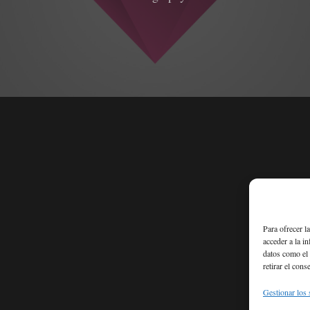
Para ofrecer l
acceder a la i
datos como el 
retirar el cons
Gestionar los 