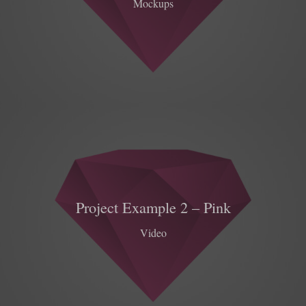
Mockups
Project Example 2 – Pink
Video