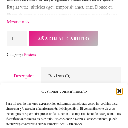
feugiat vitae, ultricies eget, tempor sit amet, ante. Donec eu
libero sit amet quam egestas semper. Aenean ultricies mi vitae
Mostrar más
est. Mauris placerat eleifend leo.
Woo
AÑADIR AL CARRITO
Logo
cantidad
Category:
Posters
Description
Reviews (0)
Gestionar consentimiento
Pellentesque habitant morbi tristique senectus et netus et
Para ofrecer las mejores experiencias, utilizamos tecnologías como las cookies para
almacenar y/o acceder a la información del dispositivo. El consentimiento de estas
malesuada fames ac turpis egestas. Vestibulum tortor quam,
tecnologías nos permitirá procesar datos como el comportamiento de navegación o las
feugiat vitae, ultricies eget, tempor sit amet, ante. Donec eu
identificaciones únicas en este sitio. No consentir o retirar el consentimiento, puede
afectar negativamente a ciertas características y funciones.
libero sit amet quam egestas semper. Aenean ultricies mi vitae