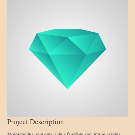
Project Description
Morbi sagittis, sem quis lacinia faucibus, orci ipsum gravida