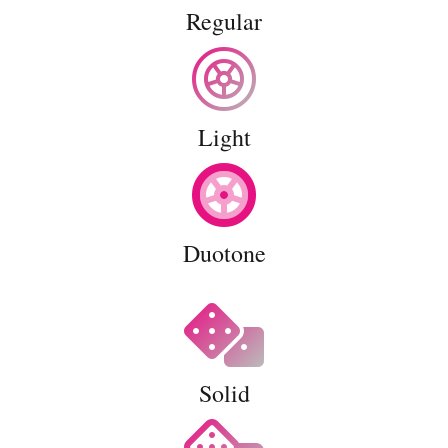
Regular
Light
Duotone
Solid