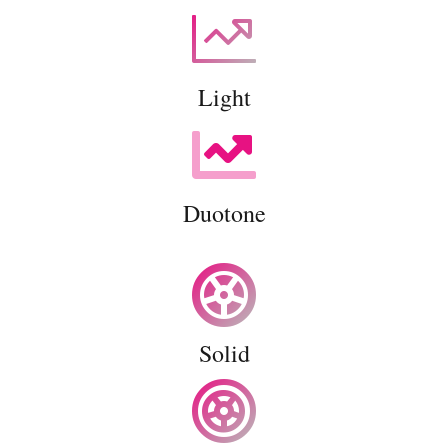
Light
Duotone
Solid